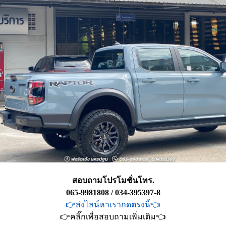
สอบถามโปรโมชั่นโทร.
065-9981808 / 034-395397-8
👉ส่งไลน์หาเรากดตรงนี้👈
👉คลิ๊กเพื่อสอบถามเพิ่มเติม👈